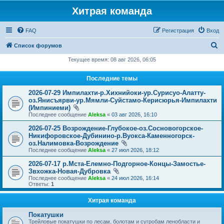
Хитрая команда
FAQ
Регистрация
Вход
П
Список форумов
о
Текущее время: 08 авг 2026, 06:05
и
Последние темы
с
2026-07-29 Импилахти-р.Хихнийоки-ур.Сурисуо-Алатту-
к
оз.Янисъярви-ур.Мямли-Суйстамо-Керисюрья-Импилахти
(Импиниеми)
Последнее сообщение
Aleksa
«
03 авг 2026, 16:10
2026-07-25 Возрождение-Глубокое-оз.Сосновогорское-
Никифоровское-Дубинино-р.Вуокса-Каменногорск-
оз.Налимовка-Возрождение
Последнее сообщение
Aleksa
«
27 июл 2026, 18:12
2026-07-17 р.Мста-Елемно-Подгорное-Концы-Замостье-
Звхожка-Новая-Дубровка
Последнее сообщение
Aleksa
«
24 июл 2026, 16:14
Ответы:
1
Хитрая команда
Покатушки
Трейловые покатушки по лесам, болотам и сугробам ленобласти и