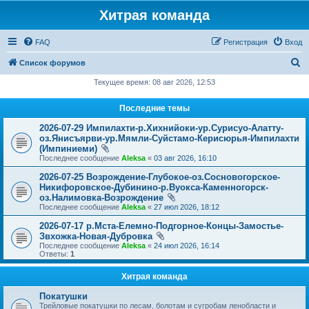
Хитрая команда
FAQ
Регистрация
Вход
П
Список форумов
о
Текущее время: 08 авг 2026, 12:53
и
Последние темы
с
2026-07-29 Импилахти-р.Хихнийоки-ур.Сурисуо-Алатту-
к
оз.Янисъярви-ур.Мямли-Суйстамо-Керисюрья-Импилахти
(Импиниеми)
Последнее сообщение
Aleksa
«
03 авг 2026, 16:10
2026-07-25 Возрождение-Глубокое-оз.Сосновогорское-
Никифоровское-Дубинино-р.Вуокса-Каменногорск-
оз.Налимовка-Возрождение
Последнее сообщение
Aleksa
«
27 июл 2026, 18:12
2026-07-17 р.Мста-Елемно-Подгорное-Концы-Замостье-
Звхожка-Новая-Дубровка
Последнее сообщение
Aleksa
«
24 июл 2026, 16:14
Ответы:
1
Хитрая команда
Покатушки
Трейловые покатушки по лесам, болотам и сугробам ленобласти и