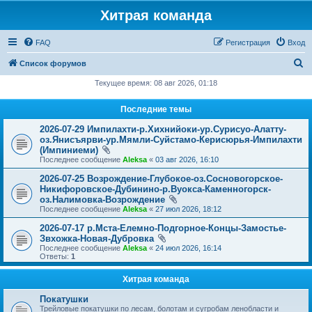
Хитрая команда
FAQ
Регистрация
Вход
П
Список форумов
о
Текущее время: 08 авг 2026, 01:18
и
Последние темы
с
2026-07-29 Импилахти-р.Хихнийоки-ур.Сурисуо-Алатту-
к
оз.Янисъярви-ур.Мямли-Суйстамо-Керисюрья-Импилахти
(Импиниеми)
Последнее сообщение
Aleksa
«
03 авг 2026, 16:10
2026-07-25 Возрождение-Глубокое-оз.Сосновогорское-
Никифоровское-Дубинино-р.Вуокса-Каменногорск-
оз.Налимовка-Возрождение
Последнее сообщение
Aleksa
«
27 июл 2026, 18:12
2026-07-17 р.Мста-Елемно-Подгорное-Концы-Замостье-
Звхожка-Новая-Дубровка
Последнее сообщение
Aleksa
«
24 июл 2026, 16:14
Ответы:
1
Хитрая команда
Покатушки
Трейловые покатушки по лесам, болотам и сугробам ленобласти и