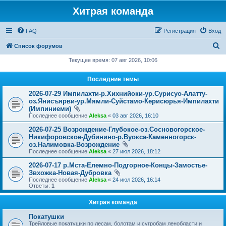
Хитрая команда
FAQ
Регистрация
Вход
П
Список форумов
о
Текущее время: 07 авг 2026, 10:06
и
Последние темы
с
2026-07-29 Импилахти-р.Хихнийоки-ур.Сурисуо-Алатту-
к
оз.Янисъярви-ур.Мямли-Суйстамо-Керисюрья-Импилахти
(Импиниеми)
Последнее сообщение
Aleksa
«
03 авг 2026, 16:10
2026-07-25 Возрождение-Глубокое-оз.Сосновогорское-
Никифоровское-Дубинино-р.Вуокса-Каменногорск-
оз.Налимовка-Возрождение
Последнее сообщение
Aleksa
«
27 июл 2026, 18:12
2026-07-17 р.Мста-Елемно-Подгорное-Концы-Замостье-
Звхожка-Новая-Дубровка
Последнее сообщение
Aleksa
«
24 июл 2026, 16:14
Ответы:
1
Хитрая команда
Покатушки
Трейловые покатушки по лесам, болотам и сугробам ленобласти и