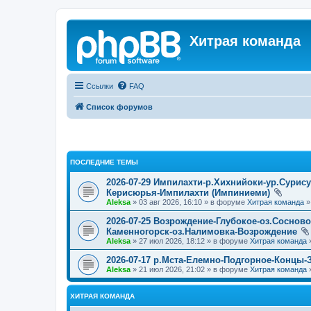
Хитрая команда
Ссылки
FAQ
Список форумов
ПОСЛЕДНИЕ ТЕМЫ
2026-07-29 Импилахти-р.Хихнийоки-ур.Сурис
Керисюрья-Импилахти (Импиниеми)
Aleksa
» 03 авг 2026, 16:10 » в форуме
Хитрая команда
2026-07-25 Возрождение-Глубокое-оз.Соснов
Каменногорск-оз.Налимовка-Возрождение
Aleksa
» 27 июл 2026, 18:12 » в форуме
Хитрая команда
2026-07-17 р.Мста-Елемно-Подгорное-Концы-
Aleksa
» 21 июл 2026, 21:02 » в форуме
Хитрая команда
ХИТРАЯ КОМАНДА