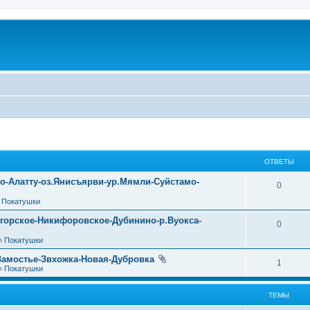
ОТВЕТЫ
уо-Алатту-оз.Янисъярви-ур.Мямли-Суйстамо-
0
»
Покатушки
огорское-Никифоровское-Дубинино-р.Вуокса-
0
»
Покатушки
Замостье-Звхожка-Новая-Дубровка
1
»
Покатушки
ТЕМЫ