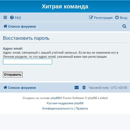
Хитрая команда
FAQ
Регистрация
Вход
П
Список форумов
о
Восстановить пароль
и
с
Адрес email:
Адрес email, связанный с вашей учётной записью. Если вы не изменили его в
к
Личном разделе, то это адрес email, указанный вами при регистрации.
Список форумов
Часовой пояс:
UTC+03:00
Создано на основе
phpBB
® Forum Software © phpBB Limited
Русская поддержка phpBB
Конфиденциальность
|
Правила