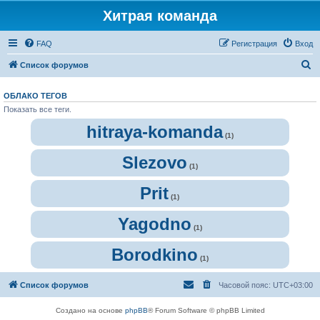
Хитрая команда
FAQ
Регистрация
Вход
П
Список форумов
о
ОБЛАКО ТЕГОВ
и
Показать все теги.
с
hitraya-komanda
к
(1)
Slezovo
(1)
Prit
(1)
Yagodno
(1)
Borodkino
(1)
Список форумов
Часовой пояс:
UTC+03:00
Создано на основе
phpBB
® Forum Software © phpBB Limited