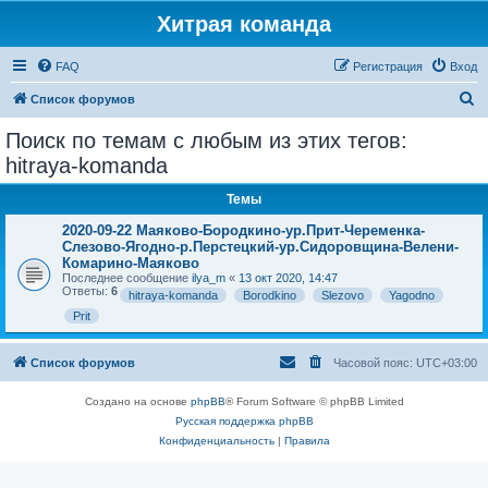
Хитрая команда
FAQ
Регистрация
Вход
П
Список форумов
о
Поиск по темам с любым из этих тегов:
и
hitraya-komanda
с
Темы
к
2020-09-22 Маяково-Бородкино-ур.Прит-Череменка-
Слезово-Ягодно-р.Перстецкий-ур.Сидоровщина-Велени-
Комарино-Маяково
Последнее сообщение
ilya_m
«
13 окт 2020, 14:47
Ответы:
6
hitraya-komanda
Borodkino
Slezovo
Yagodno
Prit
Список форумов
Часовой пояс:
UTC+03:00
Создано на основе
phpBB
® Forum Software © phpBB Limited
Русская поддержка phpBB
Конфиденциальность
|
Правила