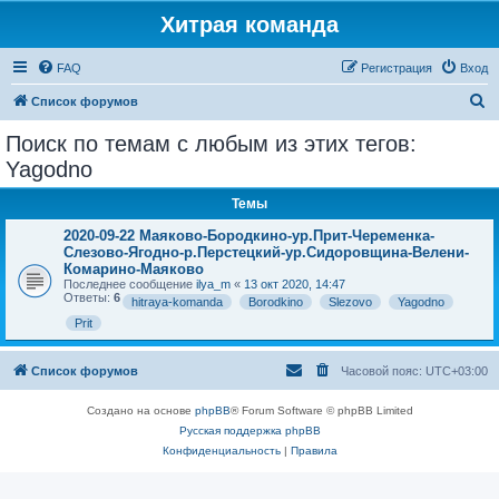
Хитрая команда
FAQ
Регистрация
Вход
П
Список форумов
о
Поиск по темам с любым из этих тегов:
и
Yagodno
с
Темы
к
2020-09-22 Маяково-Бородкино-ур.Прит-Череменка-
Слезово-Ягодно-р.Перстецкий-ур.Сидоровщина-Велени-
Комарино-Маяково
Последнее сообщение
ilya_m
«
13 окт 2020, 14:47
Ответы:
6
hitraya-komanda
Borodkino
Slezovo
Yagodno
Prit
Список форумов
Часовой пояс:
UTC+03:00
Создано на основе
phpBB
® Forum Software © phpBB Limited
Русская поддержка phpBB
Конфиденциальность
|
Правила