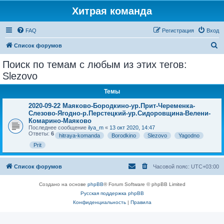
Хитрая команда
FAQ
Регистрация
Вход
П
Список форумов
о
Поиск по темам с любым из этих тегов:
и
Slezovo
с
Темы
к
2020-09-22 Маяково-Бородкино-ур.Прит-Череменка-
Слезово-Ягодно-р.Перстецкий-ур.Сидоровщина-Велени-
Комарино-Маяково
Последнее сообщение
ilya_m
«
13 окт 2020, 14:47
Ответы:
6
hitraya-komanda
Borodkino
Slezovo
Yagodno
Prit
Список форумов
Часовой пояс:
UTC+03:00
Создано на основе
phpBB
® Forum Software © phpBB Limited
Русская поддержка phpBB
Конфиденциальность
|
Правила