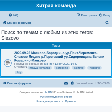
Хитрая команда
FAQ
Регистрация
Вход
П
Список форумов
о
Поиск по темам с любым из этих тегов:
и
Slezovo
с
Темы
к
2020-09-22 Маяково-Бородкино-ур.Прит-Череменка-
Слезово-Ягодно-р.Перстецкий-ур.Сидоровщина-Велени-
Комарино-Маяково
Последнее сообщение
ilya_m
«
13 окт 2020, 14:47
Ответы:
6
hitraya-komanda
Borodkino
Slezovo
Yagodno
Prit
Список форумов
Часовой пояс:
UTC+03:00
Создано на основе
phpBB
® Forum Software © phpBB Limited
Русская поддержка phpBB
Конфиденциальность
|
Правила