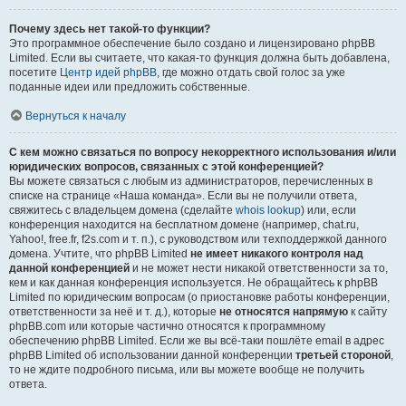
Почему здесь нет такой-то функции?
Это программное обеспечение было создано и лицензировано phpBB
Limited. Если вы считаете, что какая-то функция должна быть добавлена,
посетите
Центр идей phpBB
, где можно отдать свой голос за уже
поданные идеи или предложить собственные.
Вернуться к началу
С кем можно связаться по вопросу некорректного использования и/или
юридических вопросов, связанных с этой конференцией?
Вы можете связаться с любым из администраторов, перечисленных в
списке на странице «Наша команда». Если вы не получили ответа,
свяжитесь с владельцем домена (сделайте
whois lookup
) или, если
конференция находится на бесплатном домене (например, chat.ru,
Yahoo!, free.fr, f2s.com и т. п.), с руководством или техподдержкой данного
домена. Учтите, что phpBB Limited
не имеет никакого контроля над
данной конференцией
и не может нести никакой ответственности за то,
кем и как данная конференция используется. Не обращайтесь к phpBB
Limited по юридическим вопросам (о приостановке работы конференции,
ответственности за неё и т. д.), которые
не относятся напрямую
к сайту
phpBB.com или которые частично относятся к программному
обеспечению phpBB Limited. Если же вы всё-таки пошлёте email в адрес
phpBB Limited об использовании данной конференции
третьей стороной
,
то не ждите подробного письма, или вы можете вообще не получить
ответа.