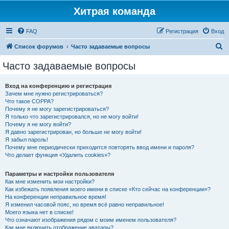
Хитрая команда
FAQ
Регистрация
Вход
П
Список форумов
Часто задаваемые вопросы
о
Часто задаваемые вопросы
и
с
Вход на конференцию и регистрация
Зачем мне нужно регистрироваться?
к
Что такое COPPA?
Почему я не могу зарегистрироваться?
Я только что зарегистрировался, но не могу войти!
Почему я не могу войти?
Я давно зарегистрирован, но больше не могу войти!
Я забыл пароль!
Почему мне периодически приходится повторять ввод имени и пароля?
Что делает функция «Удалить cookies»?
Параметры и настройки пользователя
Как мне изменить мои настройки?
Как избежать появления моего имени в списке «Кто сейчас на конференции»?
На конференции неправильное время!
Я изменил часовой пояс, но время всё равно неправильное!
Моего языка нет в списке!
Что означают изображения рядом с моим именем пользователя?
Как мне включить отображение аватары?