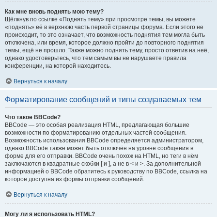
Как мне вновь поднять мою тему?
Щёлкнув по ссылке «Поднять тему» при просмотре темы, вы можете
«поднять» её в верхнюю часть первой страницы форума. Если этого не
происходит, то это означает, что возможность поднятия тем могла быть
отключена, или время, которое должно пройти до повторного поднятия
темы, ещё не прошло. Также можно поднять тему, просто ответив на неё,
однако удостоверьтесь, что тем самым вы не нарушаете правила
конференции, на которой находитесь.
Вернуться к началу
Форматирование сообщений и типы создаваемых тем
Что такое BBCode?
BBCode — это особая реализация HTML, предлагающая большие
возможности по форматированию отдельных частей сообщения.
Возможность использования BBCode определяется администратором,
однако BBCode также может быть отключён на уровне сообщения в
форме для его отправки. BBCode очень похож на HTML, но теги в нём
заключаются в квадратные скобки [ и ], а не в < и >. За дополнительной
информацией о BBCode обратитесь к руководству по BBCode, ссылка на
которое доступна из формы отправки сообщений.
Вернуться к началу
Могу ли я использовать HTML?