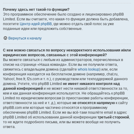
Почему здесь нет такой-то функции?
Это программное обеспечение было создано и лицензировано phpBB
Limited. Если вы считаете, что какая-то функция должна быть добавлена,
посетите
Центр идей phpBB
, где можно отдать свой голос за уже
поданные идеи или предложить собственные.
Вернуться к началу
С кем можно связаться по вопросу некорректного использования и/или
юридических вопросов, связанных с этой конференцией?
Вы можете связаться с любым из администраторов, перечисленных в
списке на странице «Наша команда». Если вы не получили ответа,
свяжитесь с владельцем домена (сделайте
whois lookup
) или, если
конференция находится на бесплатном домене (например, chat.ru,
Yahoo!, free.fr, f2s.com и т. п.), с руководством или техподдержкой данного
домена. Учтите, что phpBB Limited
не имеет никакого контроля над
данной конференцией
и не может нести никакой ответственности за то,
кем и как данная конференция используется. Не обращайтесь к phpBB
Limited по юридическим вопросам (о приостановке работы конференции,
ответственности за неё и т. д.), которые
не относятся напрямую
к сайту
phpBB.com или которые частично относятся к программному
обеспечению phpBB Limited. Если же вы всё-таки пошлёте email в адрес
phpBB Limited об использовании данной конференции
третьей стороной
,
то не ждите подробного письма, или вы можете вообще не получить
ответа.