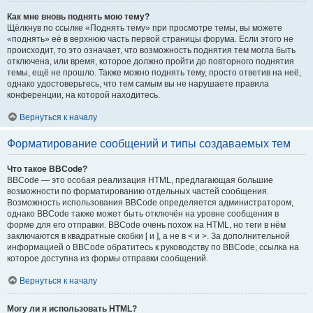
Как мне вновь поднять мою тему?
Щёлкнув по ссылке «Поднять тему» при просмотре темы, вы можете
«поднять» её в верхнюю часть первой страницы форума. Если этого не
происходит, то это означает, что возможность поднятия тем могла быть
отключена, или время, которое должно пройти до повторного поднятия
темы, ещё не прошло. Также можно поднять тему, просто ответив на неё,
однако удостоверьтесь, что тем самым вы не нарушаете правила
конференции, на которой находитесь.
Вернуться к началу
Форматирование сообщений и типы создаваемых тем
Что такое BBCode?
BBCode — это особая реализация HTML, предлагающая большие
возможности по форматированию отдельных частей сообщения.
Возможность использования BBCode определяется администратором,
однако BBCode также может быть отключён на уровне сообщения в
форме для его отправки. BBCode очень похож на HTML, но теги в нём
заключаются в квадратные скобки [ и ], а не в < и >. За дополнительной
информацией о BBCode обратитесь к руководству по BBCode, ссылка на
которое доступна из формы отправки сообщений.
Вернуться к началу
Могу ли я использовать HTML?