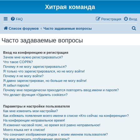
Хитрая команда
FAQ
Регистрация
Вход
П
Список форумов
Часто задаваемые вопросы
о
Часто задаваемые вопросы
и
с
Вход на конференцию и регистрация
Зачем мне нужно регистрироваться?
к
Что такое COPPA?
Почему я не могу зарегистрироваться?
Я только что зарегистрировался, но не могу войти!
Почему я не могу войти?
Я давно зарегистрирован, но больше не могу войти!
Я забыл пароль!
Почему мне периодически приходится повторять ввод имени и пароля?
Что делает функция «Удалить cookies»?
Параметры и настройки пользователя
Как мне изменить мои настройки?
Как избежать появления моего имени в списке «Кто сейчас на конференции»?
На конференции неправильное время!
Я изменил часовой пояс, но время всё равно неправильное!
Моего языка нет в списке!
Что означают изображения рядом с моим именем пользователя?
Как мне включить отображение аватары?