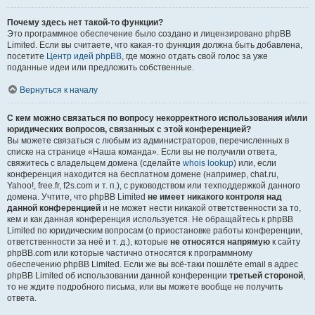
Почему здесь нет такой-то функции?
Это программное обеспечение было создано и лицензировано phpBB
Limited. Если вы считаете, что какая-то функция должна быть добавлена,
посетите
Центр идей phpBB
, где можно отдать свой голос за уже
поданные идеи или предложить собственные.
Вернуться к началу
С кем можно связаться по вопросу некорректного использования и/или
юридических вопросов, связанных с этой конференцией?
Вы можете связаться с любым из администраторов, перечисленных в
списке на странице «Наша команда». Если вы не получили ответа,
свяжитесь с владельцем домена (сделайте
whois lookup
) или, если
конференция находится на бесплатном домене (например, chat.ru,
Yahoo!, free.fr, f2s.com и т. п.), с руководством или техподдержкой данного
домена. Учтите, что phpBB Limited
не имеет никакого контроля над
данной конференцией
и не может нести никакой ответственности за то,
кем и как данная конференция используется. Не обращайтесь к phpBB
Limited по юридическим вопросам (о приостановке работы конференции,
ответственности за неё и т. д.), которые
не относятся напрямую
к сайту
phpBB.com или которые частично относятся к программному
обеспечению phpBB Limited. Если же вы всё-таки пошлёте email в адрес
phpBB Limited об использовании данной конференции
третьей стороной
,
то не ждите подробного письма, или вы можете вообще не получить
ответа.