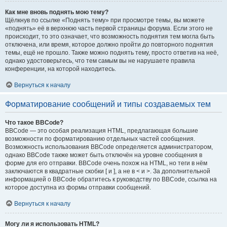
Как мне вновь поднять мою тему?
Щёлкнув по ссылке «Поднять тему» при просмотре темы, вы можете
«поднять» её в верхнюю часть первой страницы форума. Если этого не
происходит, то это означает, что возможность поднятия тем могла быть
отключена, или время, которое должно пройти до повторного поднятия
темы, ещё не прошло. Также можно поднять тему, просто ответив на неё,
однако удостоверьтесь, что тем самым вы не нарушаете правила
конференции, на которой находитесь.
Вернуться к началу
Форматирование сообщений и типы создаваемых тем
Что такое BBCode?
BBCode — это особая реализация HTML, предлагающая большие
возможности по форматированию отдельных частей сообщения.
Возможность использования BBCode определяется администратором,
однако BBCode также может быть отключён на уровне сообщения в
форме для его отправки. BBCode очень похож на HTML, но теги в нём
заключаются в квадратные скобки [ и ], а не в < и >. За дополнительной
информацией о BBCode обратитесь к руководству по BBCode, ссылка на
которое доступна из формы отправки сообщений.
Вернуться к началу
Могу ли я использовать HTML?