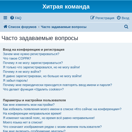
Хитрая команда
FAQ
Регистрация
Вход
П
Список форумов
Часто задаваемые вопросы
о
Часто задаваемые вопросы
и
с
Вход на конференцию и регистрация
Зачем мне нужно регистрироваться?
к
Что такое COPPA?
Почему я не могу зарегистрироваться?
Я только что зарегистрировался, но не могу войти!
Почему я не могу войти?
Я давно зарегистрирован, но больше не могу войти!
Я забыл пароль!
Почему мне периодически приходится повторять ввод имени и пароля?
Что делает функция «Удалить cookies»?
Параметры и настройки пользователя
Как мне изменить мои настройки?
Как избежать появления моего имени в списке «Кто сейчас на конференции»?
На конференции неправильное время!
Я изменил часовой пояс, но время всё равно неправильное!
Моего языка нет в списке!
Что означают изображения рядом с моим именем пользователя?
Как мне включить отображение аватары?