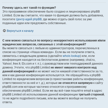
Почему здесь нет такой-то функции?
Это программное обеспечение было создано и лицензировано phpBB
Limited. Если вы считаете, что какая-то функция должна быть добавлена,
посетите
Центр идей phpBB
, где можно отдать свой голос за уже
поданные идеи или предложить собственные.
Вернуться к началу
С кем можно связаться по вопросу некорректного использования и/или
юридических вопросов, связанных с этой конференцией?
Вы можете связаться с любым из администраторов, перечисленных в
списке на странице «Наша команда». Если вы не получили ответа,
свяжитесь с владельцем домена (сделайте
whois lookup
) или, если
конференция находится на бесплатном домене (например, chat.ru,
Yahoo!, free.fr, f2s.com и т. п.), с руководством или техподдержкой данного
домена. Учтите, что phpBB Limited
не имеет никакого контроля над
данной конференцией
и не может нести никакой ответственности за то,
кем и как данная конференция используется. Не обращайтесь к phpBB
Limited по юридическим вопросам (о приостановке работы конференции,
ответственности за неё и т. д.), которые
не относятся напрямую
к сайту
phpBB.com или которые частично относятся к программному
обеспечению phpBB Limited. Если же вы всё-таки пошлёте email в адрес
phpBB Limited об использовании данной конференции
третьей стороной
,
то не ждите подробного письма, или вы можете вообще не получить
ответа.