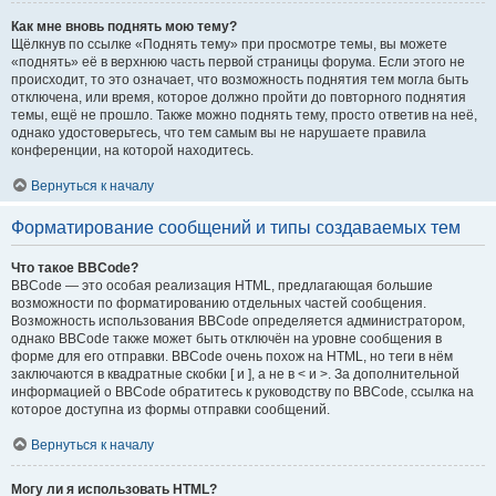
Как мне вновь поднять мою тему?
Щёлкнув по ссылке «Поднять тему» при просмотре темы, вы можете
«поднять» её в верхнюю часть первой страницы форума. Если этого не
происходит, то это означает, что возможность поднятия тем могла быть
отключена, или время, которое должно пройти до повторного поднятия
темы, ещё не прошло. Также можно поднять тему, просто ответив на неё,
однако удостоверьтесь, что тем самым вы не нарушаете правила
конференции, на которой находитесь.
Вернуться к началу
Форматирование сообщений и типы создаваемых тем
Что такое BBCode?
BBCode — это особая реализация HTML, предлагающая большие
возможности по форматированию отдельных частей сообщения.
Возможность использования BBCode определяется администратором,
однако BBCode также может быть отключён на уровне сообщения в
форме для его отправки. BBCode очень похож на HTML, но теги в нём
заключаются в квадратные скобки [ и ], а не в < и >. За дополнительной
информацией о BBCode обратитесь к руководству по BBCode, ссылка на
которое доступна из формы отправки сообщений.
Вернуться к началу
Могу ли я использовать HTML?