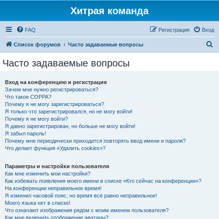
Хитрая команда
FAQ
Регистрация
Вход
П
Список форумов
Часто задаваемые вопросы
о
Часто задаваемые вопросы
и
с
Вход на конференцию и регистрация
Зачем мне нужно регистрироваться?
к
Что такое COPPA?
Почему я не могу зарегистрироваться?
Я только что зарегистрировался, но не могу войти!
Почему я не могу войти?
Я давно зарегистрирован, но больше не могу войти!
Я забыл пароль!
Почему мне периодически приходится повторять ввод имени и пароля?
Что делает функция «Удалить cookies»?
Параметры и настройки пользователя
Как мне изменить мои настройки?
Как избежать появления моего имени в списке «Кто сейчас на конференции»?
На конференции неправильное время!
Я изменил часовой пояс, но время всё равно неправильное!
Моего языка нет в списке!
Что означают изображения рядом с моим именем пользователя?
Как мне включить отображение аватары?