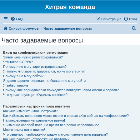
Хитрая команда
FAQ
Регистрация
Вход
П
Список форумов
Часто задаваемые вопросы
о
Часто задаваемые вопросы
и
с
Вход на конференцию и регистрация
Зачем мне нужно регистрироваться?
к
Что такое COPPA?
Почему я не могу зарегистрироваться?
Я только что зарегистрировался, но не могу войти!
Почему я не могу войти?
Я давно зарегистрирован, но больше не могу войти!
Я забыл пароль!
Почему мне периодически приходится повторять ввод имени и пароля?
Что делает функция «Удалить cookies»?
Параметры и настройки пользователя
Как мне изменить мои настройки?
Как избежать появления моего имени в списке «Кто сейчас на конференции»?
На конференции неправильное время!
Я изменил часовой пояс, но время всё равно неправильное!
Моего языка нет в списке!
Что означают изображения рядом с моим именем пользователя?
Как мне включить отображение аватары?