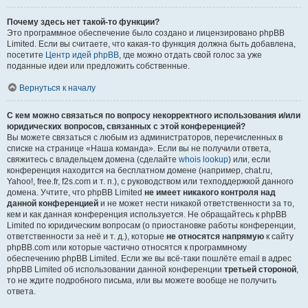
Почему здесь нет такой-то функции?
Это программное обеспечение было создано и лицензировано phpBB
Limited. Если вы считаете, что какая-то функция должна быть добавлена,
посетите
Центр идей phpBB
, где можно отдать свой голос за уже
поданные идеи или предложить собственные.
Вернуться к началу
С кем можно связаться по вопросу некорректного использования и/или
юридических вопросов, связанных с этой конференцией?
Вы можете связаться с любым из администраторов, перечисленных в
списке на странице «Наша команда». Если вы не получили ответа,
свяжитесь с владельцем домена (сделайте
whois lookup
) или, если
конференция находится на бесплатном домене (например, chat.ru,
Yahoo!, free.fr, f2s.com и т. п.), с руководством или техподдержкой данного
домена. Учтите, что phpBB Limited
не имеет никакого контроля над
данной конференцией
и не может нести никакой ответственности за то,
кем и как данная конференция используется. Не обращайтесь к phpBB
Limited по юридическим вопросам (о приостановке работы конференции,
ответственности за неё и т. д.), которые
не относятся напрямую
к сайту
phpBB.com или которые частично относятся к программному
обеспечению phpBB Limited. Если же вы всё-таки пошлёте email в адрес
phpBB Limited об использовании данной конференции
третьей стороной
,
то не ждите подробного письма, или вы можете вообще не получить
ответа.