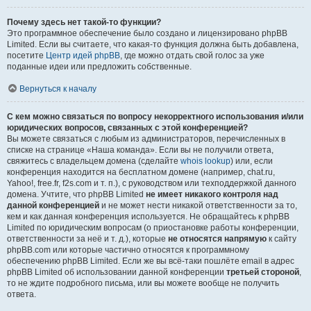
Почему здесь нет такой-то функции?
Это программное обеспечение было создано и лицензировано phpBB
Limited. Если вы считаете, что какая-то функция должна быть добавлена,
посетите
Центр идей phpBB
, где можно отдать свой голос за уже
поданные идеи или предложить собственные.
Вернуться к началу
С кем можно связаться по вопросу некорректного использования и/или
юридических вопросов, связанных с этой конференцией?
Вы можете связаться с любым из администраторов, перечисленных в
списке на странице «Наша команда». Если вы не получили ответа,
свяжитесь с владельцем домена (сделайте
whois lookup
) или, если
конференция находится на бесплатном домене (например, chat.ru,
Yahoo!, free.fr, f2s.com и т. п.), с руководством или техподдержкой данного
домена. Учтите, что phpBB Limited
не имеет никакого контроля над
данной конференцией
и не может нести никакой ответственности за то,
кем и как данная конференция используется. Не обращайтесь к phpBB
Limited по юридическим вопросам (о приостановке работы конференции,
ответственности за неё и т. д.), которые
не относятся напрямую
к сайту
phpBB.com или которые частично относятся к программному
обеспечению phpBB Limited. Если же вы всё-таки пошлёте email в адрес
phpBB Limited об использовании данной конференции
третьей стороной
,
то не ждите подробного письма, или вы можете вообще не получить
ответа.