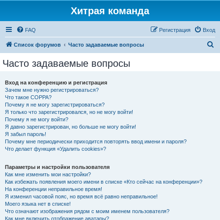
Хитрая команда
FAQ
Регистрация
Вход
П
Список форумов
Часто задаваемые вопросы
о
Часто задаваемые вопросы
и
с
Вход на конференцию и регистрация
Зачем мне нужно регистрироваться?
к
Что такое COPPA?
Почему я не могу зарегистрироваться?
Я только что зарегистрировался, но не могу войти!
Почему я не могу войти?
Я давно зарегистрирован, но больше не могу войти!
Я забыл пароль!
Почему мне периодически приходится повторять ввод имени и пароля?
Что делает функция «Удалить cookies»?
Параметры и настройки пользователя
Как мне изменить мои настройки?
Как избежать появления моего имени в списке «Кто сейчас на конференции»?
На конференции неправильное время!
Я изменил часовой пояс, но время всё равно неправильное!
Моего языка нет в списке!
Что означают изображения рядом с моим именем пользователя?
Как мне включить отображение аватары?