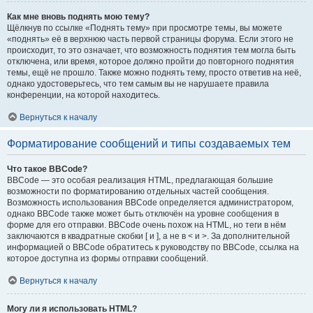
Как мне вновь поднять мою тему?
Щёлкнув по ссылке «Поднять тему» при просмотре темы, вы можете
«поднять» её в верхнюю часть первой страницы форума. Если этого не
происходит, то это означает, что возможность поднятия тем могла быть
отключена, или время, которое должно пройти до повторного поднятия
темы, ещё не прошло. Также можно поднять тему, просто ответив на неё,
однако удостоверьтесь, что тем самым вы не нарушаете правила
конференции, на которой находитесь.
Вернуться к началу
Форматирование сообщений и типы создаваемых тем
Что такое BBCode?
BBCode — это особая реализация HTML, предлагающая большие
возможности по форматированию отдельных частей сообщения.
Возможность использования BBCode определяется администратором,
однако BBCode также может быть отключён на уровне сообщения в
форме для его отправки. BBCode очень похож на HTML, но теги в нём
заключаются в квадратные скобки [ и ], а не в < и >. За дополнительной
информацией о BBCode обратитесь к руководству по BBCode, ссылка на
которое доступна из формы отправки сообщений.
Вернуться к началу
Могу ли я использовать HTML?