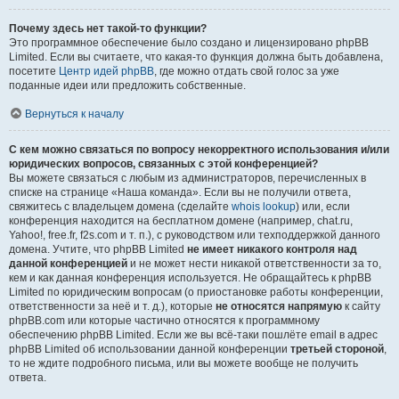
Почему здесь нет такой-то функции?
Это программное обеспечение было создано и лицензировано phpBB
Limited. Если вы считаете, что какая-то функция должна быть добавлена,
посетите
Центр идей phpBB
, где можно отдать свой голос за уже
поданные идеи или предложить собственные.
Вернуться к началу
С кем можно связаться по вопросу некорректного использования и/или
юридических вопросов, связанных с этой конференцией?
Вы можете связаться с любым из администраторов, перечисленных в
списке на странице «Наша команда». Если вы не получили ответа,
свяжитесь с владельцем домена (сделайте
whois lookup
) или, если
конференция находится на бесплатном домене (например, chat.ru,
Yahoo!, free.fr, f2s.com и т. п.), с руководством или техподдержкой данного
домена. Учтите, что phpBB Limited
не имеет никакого контроля над
данной конференцией
и не может нести никакой ответственности за то,
кем и как данная конференция используется. Не обращайтесь к phpBB
Limited по юридическим вопросам (о приостановке работы конференции,
ответственности за неё и т. д.), которые
не относятся напрямую
к сайту
phpBB.com или которые частично относятся к программному
обеспечению phpBB Limited. Если же вы всё-таки пошлёте email в адрес
phpBB Limited об использовании данной конференции
третьей стороной
,
то не ждите подробного письма, или вы можете вообще не получить
ответа.