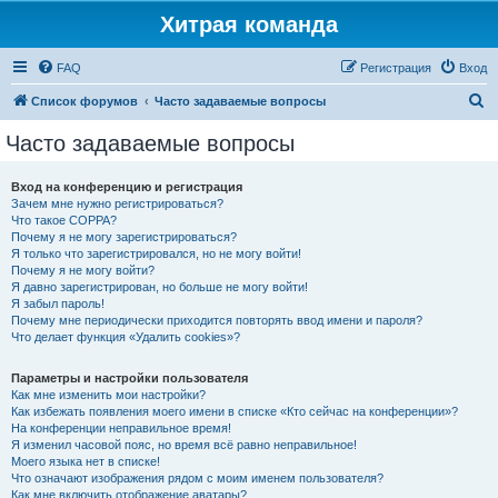
Хитрая команда
FAQ
Регистрация
Вход
П
Список форумов
Часто задаваемые вопросы
о
Часто задаваемые вопросы
и
с
Вход на конференцию и регистрация
Зачем мне нужно регистрироваться?
к
Что такое COPPA?
Почему я не могу зарегистрироваться?
Я только что зарегистрировался, но не могу войти!
Почему я не могу войти?
Я давно зарегистрирован, но больше не могу войти!
Я забыл пароль!
Почему мне периодически приходится повторять ввод имени и пароля?
Что делает функция «Удалить cookies»?
Параметры и настройки пользователя
Как мне изменить мои настройки?
Как избежать появления моего имени в списке «Кто сейчас на конференции»?
На конференции неправильное время!
Я изменил часовой пояс, но время всё равно неправильное!
Моего языка нет в списке!
Что означают изображения рядом с моим именем пользователя?
Как мне включить отображение аватары?