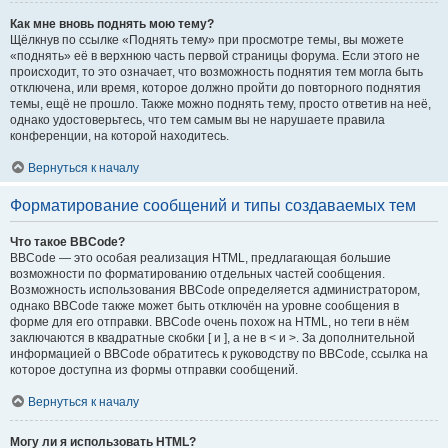
Как мне вновь поднять мою тему?
Щёлкнув по ссылке «Поднять тему» при просмотре темы, вы можете
«поднять» её в верхнюю часть первой страницы форума. Если этого не
происходит, то это означает, что возможность поднятия тем могла быть
отключена, или время, которое должно пройти до повторного поднятия
темы, ещё не прошло. Также можно поднять тему, просто ответив на неё,
однако удостоверьтесь, что тем самым вы не нарушаете правила
конференции, на которой находитесь.
Вернуться к началу
Форматирование сообщений и типы создаваемых тем
Что такое BBCode?
BBCode — это особая реализация HTML, предлагающая большие
возможности по форматированию отдельных частей сообщения.
Возможность использования BBCode определяется администратором,
однако BBCode также может быть отключён на уровне сообщения в
форме для его отправки. BBCode очень похож на HTML, но теги в нём
заключаются в квадратные скобки [ и ], а не в < и >. За дополнительной
информацией о BBCode обратитесь к руководству по BBCode, ссылка на
которое доступна из формы отправки сообщений.
Вернуться к началу
Могу ли я использовать HTML?