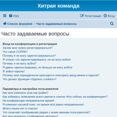
Хитрая команда
FAQ
Регистрация
Вход
П
Список форумов
Часто задаваемые вопросы
о
Часто задаваемые вопросы
и
с
Вход на конференцию и регистрация
Зачем мне нужно регистрироваться?
к
Что такое COPPA?
Почему я не могу зарегистрироваться?
Я только что зарегистрировался, но не могу войти!
Почему я не могу войти?
Я давно зарегистрирован, но больше не могу войти!
Я забыл пароль!
Почему мне периодически приходится повторять ввод имени и пароля?
Что делает функция «Удалить cookies»?
Параметры и настройки пользователя
Как мне изменить мои настройки?
Как избежать появления моего имени в списке «Кто сейчас на конференции»?
На конференции неправильное время!
Я изменил часовой пояс, но время всё равно неправильное!
Моего языка нет в списке!
Что означают изображения рядом с моим именем пользователя?
Как мне включить отображение аватары?