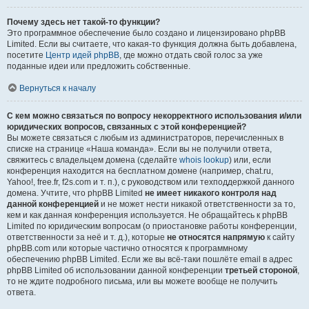
Почему здесь нет такой-то функции?
Это программное обеспечение было создано и лицензировано phpBB
Limited. Если вы считаете, что какая-то функция должна быть добавлена,
посетите
Центр идей phpBB
, где можно отдать свой голос за уже
поданные идеи или предложить собственные.
Вернуться к началу
С кем можно связаться по вопросу некорректного использования и/или
юридических вопросов, связанных с этой конференцией?
Вы можете связаться с любым из администраторов, перечисленных в
списке на странице «Наша команда». Если вы не получили ответа,
свяжитесь с владельцем домена (сделайте
whois lookup
) или, если
конференция находится на бесплатном домене (например, chat.ru,
Yahoo!, free.fr, f2s.com и т. п.), с руководством или техподдержкой данного
домена. Учтите, что phpBB Limited
не имеет никакого контроля над
данной конференцией
и не может нести никакой ответственности за то,
кем и как данная конференция используется. Не обращайтесь к phpBB
Limited по юридическим вопросам (о приостановке работы конференции,
ответственности за неё и т. д.), которые
не относятся напрямую
к сайту
phpBB.com или которые частично относятся к программному
обеспечению phpBB Limited. Если же вы всё-таки пошлёте email в адрес
phpBB Limited об использовании данной конференции
третьей стороной
,
то не ждите подробного письма, или вы можете вообще не получить
ответа.