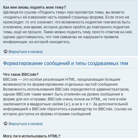
Как мне вновь поднять мою тему?
Щёлкнув по ссылке «Поднять тему» при просмотре темы, вы можете
«поднять» её в верхнюю часть первой страницы форума. Если этого не
происходит, то это означает, что возможность поднятия тем могла быть
отключена, или время, которое должно пройти до повторного поднятия
темы, ещё не прошло. Также можно поднять тему, просто ответив на неё,
однако удостоверьтесь, что тем самым вы не нарушаете правила
конференции, на которой находитесь.
Вернуться к началу
Форматирование сообщений и типы создаваемых тем
Что такое BBCode?
BBCode — это особая реализация HTML, предлагающая большие
возможности по форматированию отдельных частей сообщения.
Возможность использования BBCode определяется администратором,
однако BBCode также может быть отключён на уровне сообщения в
форме для его отправки. BBCode очень похож на HTML, но теги в нём
заключаются в квадратные скобки [ и ], а не в < и >. За дополнительной
информацией о BBCode обратитесь к руководству по BBCode, ссылка на
которое доступна из формы отправки сообщений.
Вернуться к началу
Могу ли я использовать HTML?