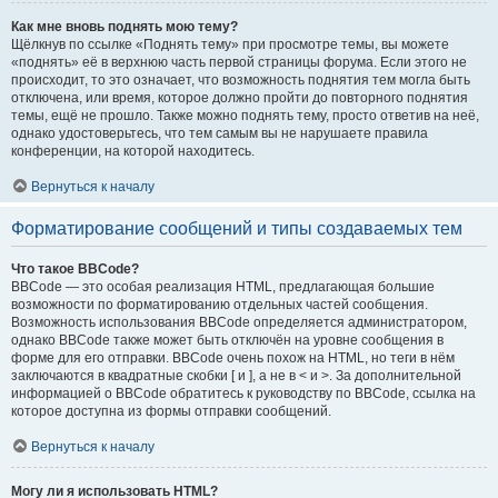
Как мне вновь поднять мою тему?
Щёлкнув по ссылке «Поднять тему» при просмотре темы, вы можете
«поднять» её в верхнюю часть первой страницы форума. Если этого не
происходит, то это означает, что возможность поднятия тем могла быть
отключена, или время, которое должно пройти до повторного поднятия
темы, ещё не прошло. Также можно поднять тему, просто ответив на неё,
однако удостоверьтесь, что тем самым вы не нарушаете правила
конференции, на которой находитесь.
Вернуться к началу
Форматирование сообщений и типы создаваемых тем
Что такое BBCode?
BBCode — это особая реализация HTML, предлагающая большие
возможности по форматированию отдельных частей сообщения.
Возможность использования BBCode определяется администратором,
однако BBCode также может быть отключён на уровне сообщения в
форме для его отправки. BBCode очень похож на HTML, но теги в нём
заключаются в квадратные скобки [ и ], а не в < и >. За дополнительной
информацией о BBCode обратитесь к руководству по BBCode, ссылка на
которое доступна из формы отправки сообщений.
Вернуться к началу
Могу ли я использовать HTML?