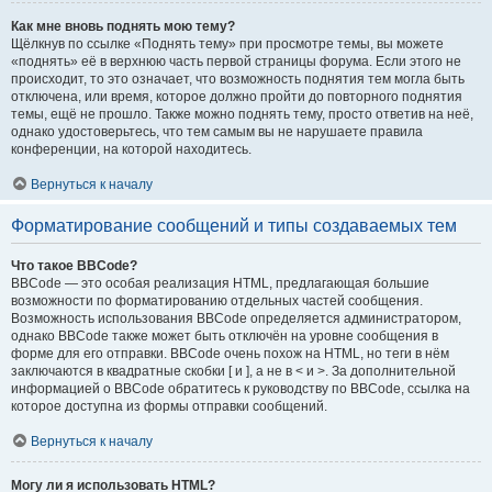
Как мне вновь поднять мою тему?
Щёлкнув по ссылке «Поднять тему» при просмотре темы, вы можете
«поднять» её в верхнюю часть первой страницы форума. Если этого не
происходит, то это означает, что возможность поднятия тем могла быть
отключена, или время, которое должно пройти до повторного поднятия
темы, ещё не прошло. Также можно поднять тему, просто ответив на неё,
однако удостоверьтесь, что тем самым вы не нарушаете правила
конференции, на которой находитесь.
Вернуться к началу
Форматирование сообщений и типы создаваемых тем
Что такое BBCode?
BBCode — это особая реализация HTML, предлагающая большие
возможности по форматированию отдельных частей сообщения.
Возможность использования BBCode определяется администратором,
однако BBCode также может быть отключён на уровне сообщения в
форме для его отправки. BBCode очень похож на HTML, но теги в нём
заключаются в квадратные скобки [ и ], а не в < и >. За дополнительной
информацией о BBCode обратитесь к руководству по BBCode, ссылка на
которое доступна из формы отправки сообщений.
Вернуться к началу
Могу ли я использовать HTML?