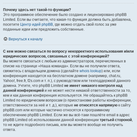
Почему здесь нет такой-то функции?
Это программное обеспечение было создано и лицензировано phpBB
Limited. Если вы считаете, что какая-то функция должна быть добавлена,
посетите
Центр идей phpBB
, где можно отдать свой голос за уже
поданные идеи или предложить собственные.
Вернуться к началу
С кем можно связаться по вопросу некорректного использования и/или
юридических вопросов, связанных с этой конференцией?
Вы можете связаться с любым из администраторов, перечисленных в
списке на странице «Наша команда». Если вы не получили ответа,
свяжитесь с владельцем домена (сделайте
whois lookup
) или, если
конференция находится на бесплатном домене (например, chat.ru,
Yahoo!, free.fr, f2s.com и т. п.), с руководством или техподдержкой данного
домена. Учтите, что phpBB Limited
не имеет никакого контроля над
данной конференцией
и не может нести никакой ответственности за то,
кем и как данная конференция используется. Не обращайтесь к phpBB
Limited по юридическим вопросам (о приостановке работы конференции,
ответственности за неё и т. д.), которые
не относятся напрямую
к сайту
phpBB.com или которые частично относятся к программному
обеспечению phpBB Limited. Если же вы всё-таки пошлёте email в адрес
phpBB Limited об использовании данной конференции
третьей стороной
,
то не ждите подробного письма, или вы можете вообще не получить
ответа.