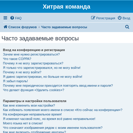
Хитрая команда
FAQ
Регистрация
Вход
П
Список форумов
Часто задаваемые вопросы
о
Часто задаваемые вопросы
и
с
Вход на конференцию и регистрация
Зачем мне нужно регистрироваться?
к
Что такое COPPA?
Почему я не могу зарегистрироваться?
Я только что зарегистрировался, но не могу войти!
Почему я не могу войти?
Я давно зарегистрирован, но больше не могу войти!
Я забыл пароль!
Почему мне периодически приходится повторять ввод имени и пароля?
Что делает функция «Удалить cookies»?
Параметры и настройки пользователя
Как мне изменить мои настройки?
Как избежать появления моего имени в списке «Кто сейчас на конференции»?
На конференции неправильное время!
Я изменил часовой пояс, но время всё равно неправильное!
Моего языка нет в списке!
Что означают изображения рядом с моим именем пользователя?
Как мне включить отображение аватары?